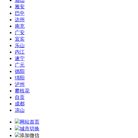
眉山
雅安
巴中
达州
南充
广安
宜宾
乐山
内江
遂宁
广元
德阳
绵阳
泸州
攀枝花
自贡
成都
凉山
网站首页
城市切换
添加微信