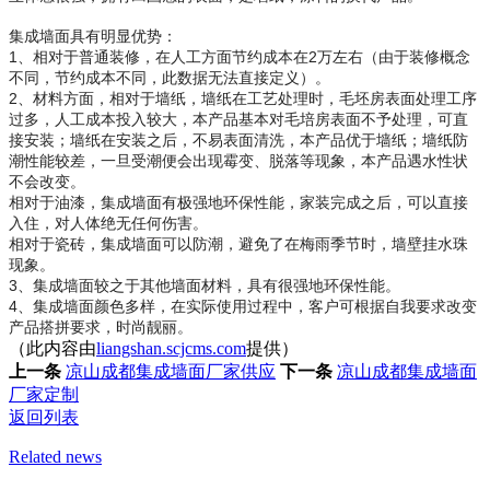
集成墙面具有明显优势：
1、相对于普通装修，在人工方面节约成本在2万左右（由于装修概念
不同，节约成本不同，此数据无法直接定义）。
2、材料方面，相对于墙纸，墙纸在工艺处理时，毛坯房表面处理工序
过多，人工成本投入较大，本产品基本对毛培房表面不予处理，可直
接安装；墙纸在安装之后，不易表面清洗，本产品优于墙纸；墙纸防
潮性能较差，一旦受潮便会出现霉变、脱落等现象，本产品遇水性状
不会改变。
相对于油漆，集成墙面有极强地环保性能，家装完成之后，可以直接
入住，对人体绝无任何伤害。
相对于瓷砖，集成墙面可以防潮，避免了在梅雨季节时，墙壁挂水珠
现象。
3、集成墙面较之于其他墙面材料，具有很强地环保性能。
4、集成墙面颜色多样，在实际使用过程中，客户可根据自我要求改变
产品搭拼要求，时尚靓丽。
（此内容由
liangshan.scjcms.com
提供）
上一条
凉山成都集成墙面厂家供应
下一条
凉山成都集成墙面
厂家定制
返回列表
Related news